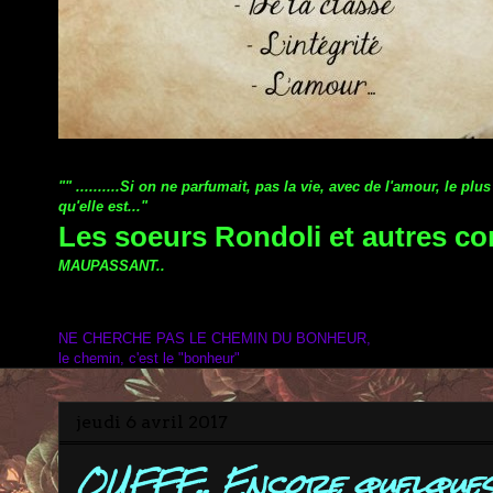
"" ..........Si on ne parfumait, pas la vie, avec de l'amour, le
qu'elle est..."
Les soeurs Rondoli et autres co
MAUPASSANT..
NE CHERCHE PAS LE CHEMIN DU BONHEUR,
le chemin, c'est le "bonheur"
jeudi 6 avril 2017
OUFFF.. Encore quelques j