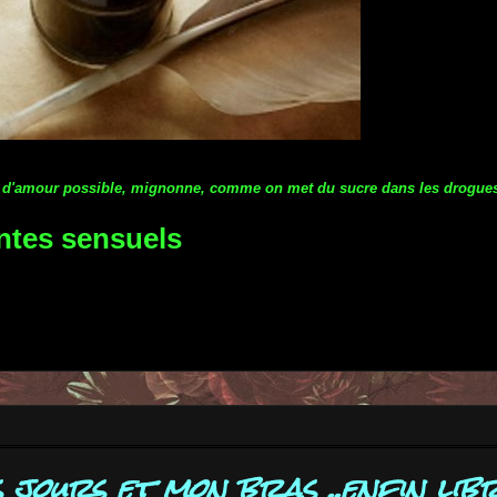
 plus d'amour possible, mignonne, comme on met du sucre dans les drogues,
ntes sensuels
ours et mon bras ..enfin libre