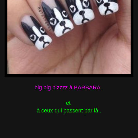
big big bizzzz à BARBARA..
et
à ceux qui passent par là..